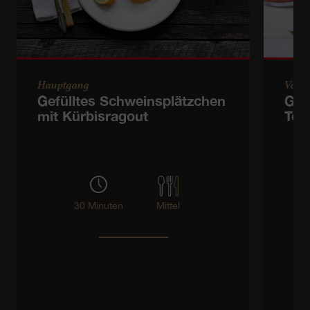
Hauptgang
Vorsp
Gefülltes Schweinsplätzchen
Gem
mit Kürbisragout
Tom
30 Minuten
Mittel