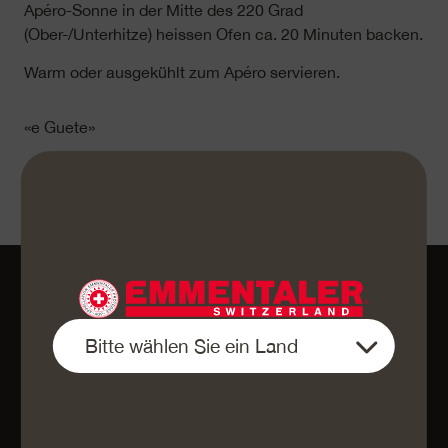
Apéro-Sonne in der Mitte des 220 Grad
(Ober-/Unterhitze) heissen Ofen ca. 20 Minuten backen.
Warm oder ausgekühlt zum Apéro servieren.
«e Guete»