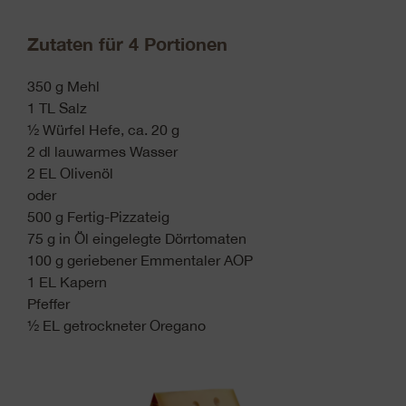
Zutaten für 4 Portionen
350 g Mehl
1 TL Salz
½ Würfel Hefe, ca. 20 g
2 dl lauwarmes Wasser
2 EL Olivenöl
oder
500 g Fertig-Pizzateig
75 g in Öl eingelegte Dörrtomaten
100 g geriebener Emmentaler AOP
1 EL Kapern
Pfeffer
½ EL getrockneter Oregano