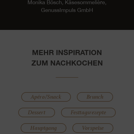
Monika Bösch, Käsesommelière,
GenussImpuls GmbH
MEHR INSPIRATION
ZUM NACHKOCHEN
Apéro/Snack
Brunch
Dessert
Festtagsrezepte
Hauptgang
Vorspeise