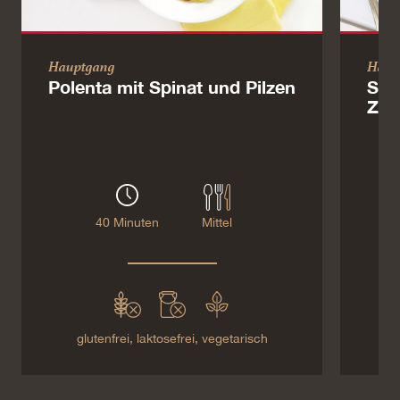
Hauptgang
Haup
Polenta mit Spinat und Pilzen
Saf
Zuc
40 Minuten
Mittel
glutenfrei,
laktosefrei,
vegetarisch