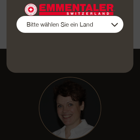
«e Guete»