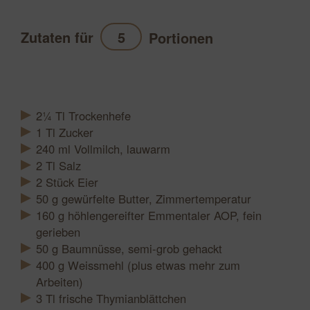
Zutaten für
Portionen
Aktualisieren
2¼
Tl
Trockenhefe
1
Tl
Zucker
240
ml
Vollmilch, lauwarm
2
Tl
Salz
2
Stück
Eier
50
g
gewürfelte Butter, Zimmertemperatur
160
g
höhlengereifter Emmentaler AOP, fein
gerieben
50
g
Baumnüsse, semi-grob gehackt
400
g
Weissmehl (plus etwas mehr zum
Arbeiten)
3
Tl
frische Thymianblättchen