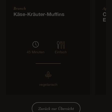
Brunch
Apér
Käse-Kräuter-Muffins
Clu
Emm
45 Minuten
Einfach
vegetarisch
Zurück zur Übersicht