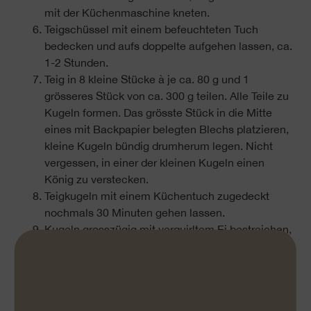
mit der Küchenmaschine kneten.
Teigschüssel mit einem befeuchteten Tuch
bedecken und aufs doppelte aufgehen lassen, ca.
1-2 Stunden.
Teig in 8 kleine Stücke à je ca. 80 g und 1
grösseres Stück von ca. 300 g teilen. Alle Teile zu
Kugeln formen. Das grösste Stück in die Mitte
eines mit Backpapier belegten Blechs platzieren,
kleine Kugeln bündig drumherum legen. Nicht
vergessen, in einer der kleinen Kugeln einen
König zu verstecken.
Teigkugeln mit einem Küchentuch zugedeckt
nochmals 30 Minuten gehen lassen.
Kugeln grosszügig mit verquirltem Ei bestreichen,
Blech in der Mitte des auf 180 °C
Ober-/Unterhitze vorgeheizten Ofens schieben.
Dreikönigskuchen
25-28 Minuten backen.