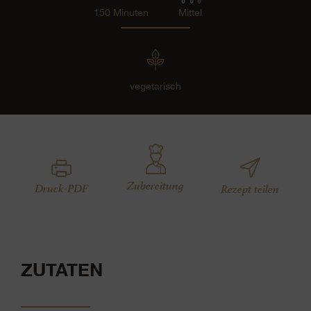
150 Minuten
Mittel
vegetarisch
Zubereitung
Druck-PDF
Rezept teilen
ZUTATEN