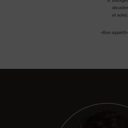
Badigeo
deuxièm
et sole)
«Bon appétit