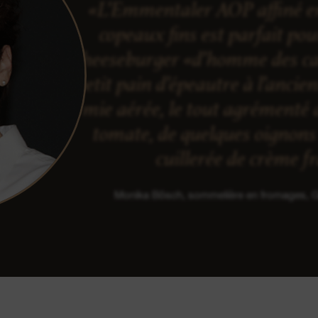
«L’Emmentaler AOP affiné en
copeaux fins est parfait po
cheeseburger «d’homme des ca
petit pain d’épeautre à l’ancie
mie aérée, le tout agrémenté 
tomate, de quelques oignons 
cuillerée de crème f
Monika Bösch, sommelière en fromages,