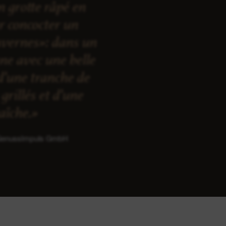
 grotte râpé en
ur concocter un
vernes»: dans un
nne avec une belle
d’une tranche de
grillés et d’une
raîche.»
 GenussImpuls GmbH