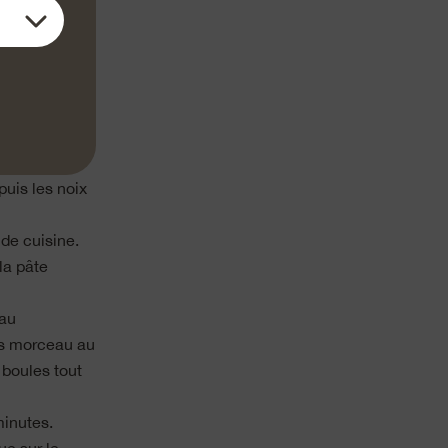
u robot de
 tout en
uis les noix
 de cuisine.
la pâte
eau
os morceau au
 boules tout
minutes.