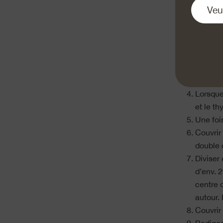
Mettre 
cuisine,
Mélanger
travaill
Ajouter
Lorsque
et le t
Une fois
Couvrir 
double 
Diviser
d’env. 
centre 
autour.
Couvrir