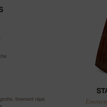
S
s
Actualiser
che
ST
grotte, finement râpé
Emmenta
t