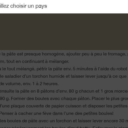
la levure boulangère sèche et le sucre dans le bol mélangeur d
 ajouter le lait et laisser reposer jusqu’à dissolution complète.
 la farine et le sel et les ajouter lentement au mélange de lait
ant au batteur électrique (crochets) à vitesse minimale.
 ensuite 1 œuf et les dés de beurre.
 la pâte est presque homogène, ajouter peu à peu le fromage, p
hym, tout en continuant à mélanger.
 le tout mélangé, pétrir la pâte env. 5 minutes à l’aide du robot
le saladier d’un torchon humide et laisser lever jusqu’à ce que 
de volume, env. 1 à 2 heures.
 ensuite la pâte en 8 pâtons d’env. 80 g chacun et 1 gros morc
290 g. Former des boules avec chaque pâton. Placer le plus gr
d’une plaque couverte de papier cuisson et disposer les petites
 Penser à cacher une fève dans l’une des petites boules!
 les boules de pâte avec un torchon et laisser lever encore 30 