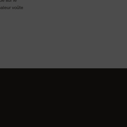
e sur le
haleur voûte