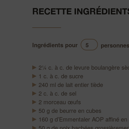
RECETTE INGRÉDIENT
Ingrédients pour
personne
2¼
c. à c.
de levure boulangère sè
1
c. à c.
de sucre
240
ml
de lait entier tiède
2
c. à c.
de sel
2
morceau
œufs
50
g
de beurre en cubes
160
g
d’Emmentaler AOP affiné en 
50
g
de noix hachées grossièremen