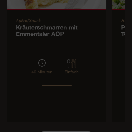
Apéro/Snack
Haup
Kräuterschmarren mit
Pik
Emmentaler AOP
Tom
40 Minuten
Einfach