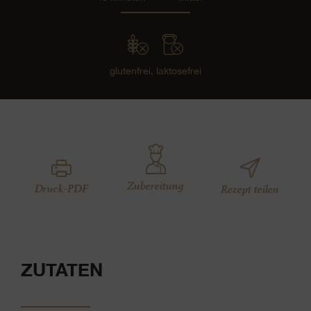
glutenfrei,
laktosefrei
Zubereitung
Druck-PDF
Rezept teilen
ZUTATEN