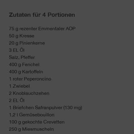
Zutaten für 4 Portionen
75 g rezenter Emmentaler AOP
50 g Kresse
20 g Pinienkerne
3 EL Öl
Salz, Pfeffer
400 g Fenchel
400 g Kartoffeln
1 roter Peperoncino
1 Zwiebel
2 Knoblauchzehen
2 EL Öl
1 Briefchen Safranpulver (130 mg)
1,2 l Gemüsebouillon
100 g gekochte Crevetten
250 g Miesmuscheln