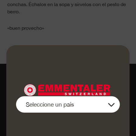
conchas. Échalos en la sopa y sírvelos con el pesto de
berro.
«buen provecho»