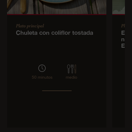
Plato principal
Plato
Chuleta con coliflor tostada
Ens
nue
Emm
50 minutos
medio
s