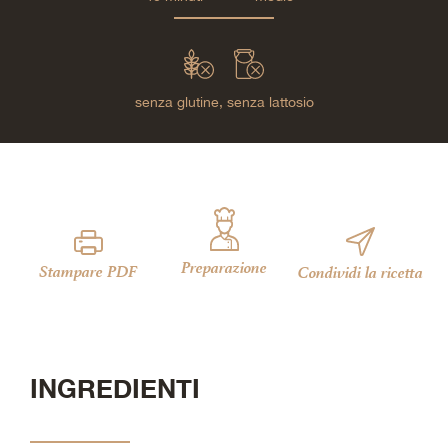
senza glutine,
senza lattosio
Preparazione
Stampare PDF
Condividi la ricetta
INGREDIENTI