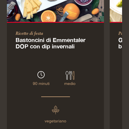
Ricette di festa
Porta
Bastoncini di Emmentaler
Gra
DOP con dip invernali
basi
90 minuti
medio
vegetariano