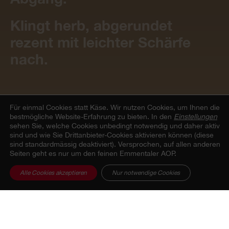
Klingt herb, abgerundet
rezent mit leichter Schärfe
nach.
Für einmal Cookies statt Käse.
Wir nutzen Cookies, um Ihnen die
bestmögliche Website-Erfahrung zu bieten. In den
Einstellungen
sehen Sie, welche Cookies unbedingt notwendig und daher aktiv
Geschmacksprofil
sind und wie Sie Drittanbieter-Cookies aktivieren können (diese
sind standardmässig deaktiviert). Versprochen, auf allen anderen
Seiten geht es nur um den feinen Emmentaler AOP.
Alle Cookies akzeptieren
Nur notwendige Cookies