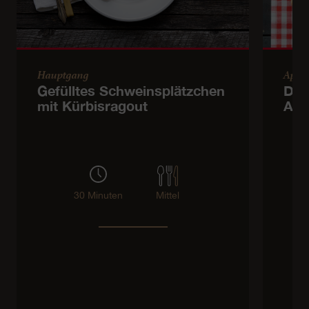
Hauptgang
Apér
Gefülltes Schweinsplätzchen
Din
mit Kürbisragout
AOP
30 Minuten
Mittel