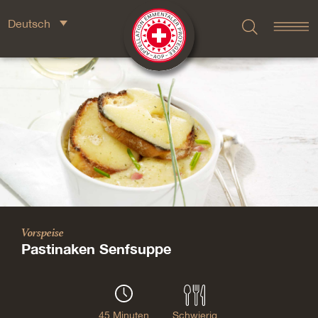
Deutsch
Vorspeise
Pastinaken Senfsuppe
45 Minuten
Schwierig