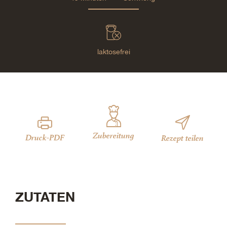
laktosefrei
Zubereitung
Druck-PDF
Rezept teilen
ZUTATEN