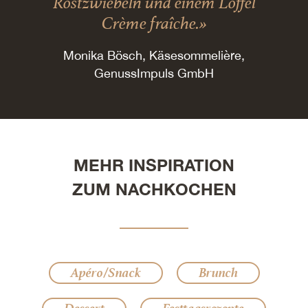
Röstzwiebeln und einem Löffel
Crème fraîche.»
Monika Bösch, Käsesommelière,
GenussImpuls GmbH
MEHR INSPIRATION
ZUM NACHKOCHEN
Apéro/Snack
Brunch