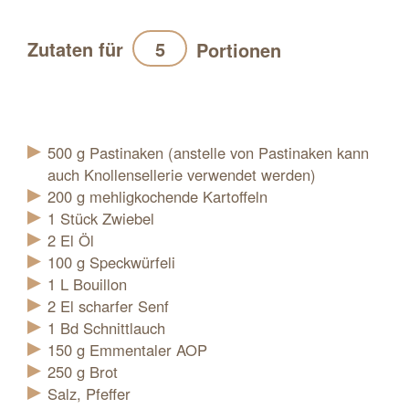
Zutaten für
Portionen
Aktualisieren
500
g
Pastinaken (anstelle von Pastinaken kann
auch Knollensellerie verwendet werden)
200
g
mehligkochende Kartoffeln
1
Stück
Zwiebel
2
El
Öl
100
g
Speckwürfeli
1
L
Bouillon
2
El
scharfer Senf
1
Bd
Schnittlauch
150
g
Emmentaler AOP
250
g
Brot
Salz, Pfeffer