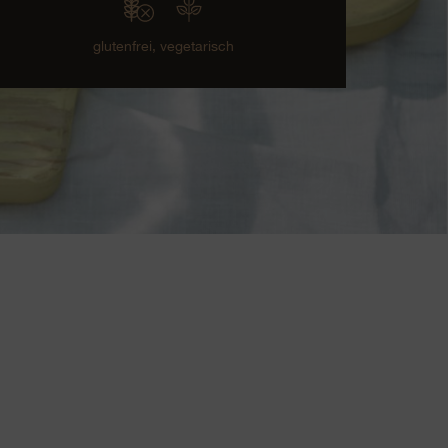
glutenfrei,
vegetarisch