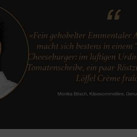
«Fein gehobelter Emmentaler 
macht sich bestens in einem 
Cheeseburger: im luftigen Urdin
Tomatenscheibe, ein paar Röst
Löffel Crème fraî
Monika Bösch, Käsesommelière, Gen