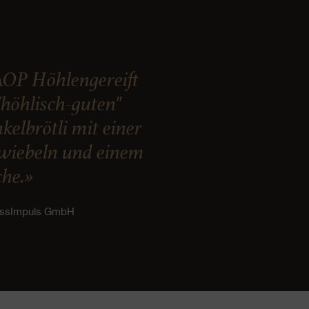
AOP Höhlengereift
"höhlisch-guten"
kelbrötli mit einer
zwiebeln und einem
che.»
ussImpuls GmbH