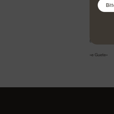
aufkochen un
Für die Sauce
Pfeffer würz
Grün in dünne
Sauce geben 
Dieser Salat
«e Guete»