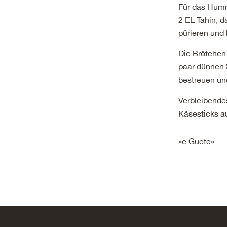
Für das Humm
2 EL Tahin, 
pürieren und
Die Brötchen 
paar dünnen
bestreuen un
Verbleibend
Käsesticks a
«e Guete»