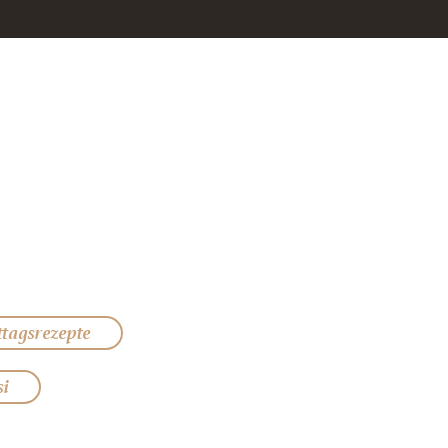
ttagsrezepte
si