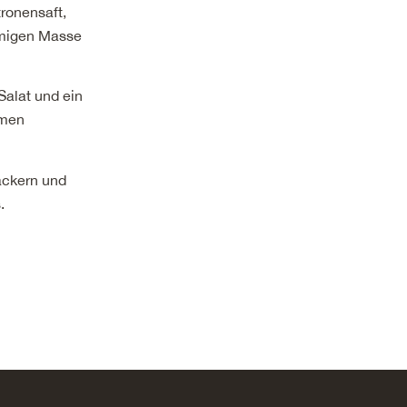
ronensaft,
emigen Masse
Salat und ein
amen
ackern und
.