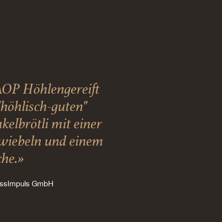
AOP Höhlengereift
"höhlisch-guten"
kelbrötli mit einer
zwiebeln und einem
che.»
ussImpuls GmbH