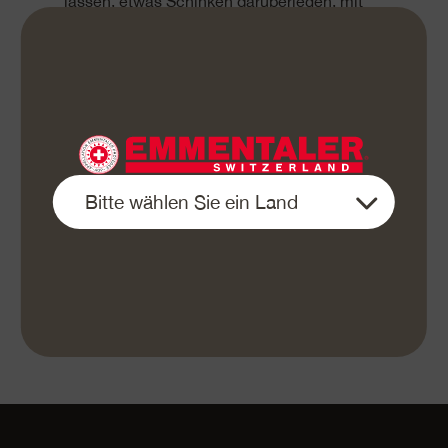
lassen, etwas Schinken darüberlegen, mit
Schnittlauch bestreuen.
Omelette zusammenfalten und servieren.
Mehr leckere Rezepte von Zoe Torinesi gibt es unter
Cookinesi.com
«e Guete»