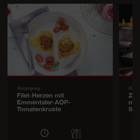
Hauptgang
Haup
Filet-Herzen mit
Zoe
Emmentaler-AOP-
mit
Tomatenkruste
Sch