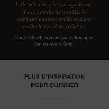
belle mie aérée, le tout agrémenté
d’une tranche de tomate, de
quelques oignons grillés et d’une
cuillerée de crème fraîche.»
Monika Bösch, sommelière en fromages,
GenussImpuls GmbH
PLUS D'INSPIRATION
POUR CUISINER