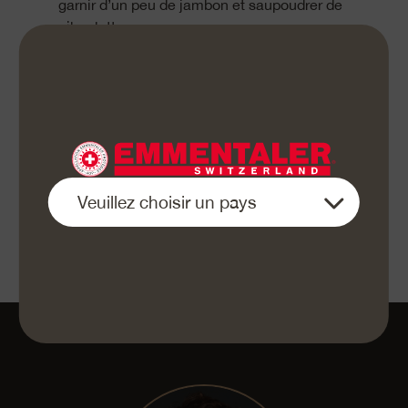
garnir d’un peu de jambon et saupoudrer de
ciboulette.
Plier l’omelette et servir.
Plus de délicieuses recettes de Zoe Torinesi sur
Cookinesi.com
«Bon appétit»