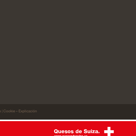
p
Cookie – Explicación
|
odas las
De acuerdo
Ablehnen