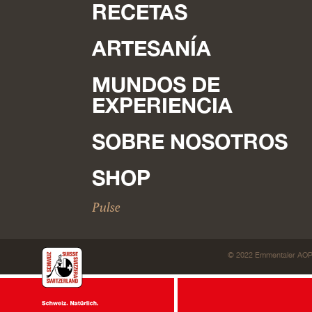
RECETAS
ARTESANÍA
MUNDOS DE
EXPERIENCIA
SOBRE NOSOTROS
SHOP
Pulse
© 2022 Emmentaler AOP
Por una vez, galletas en lugar de queso.
Utilizamos galletas
demás páginas son sólo sobre el fino Emmentaler DOP.