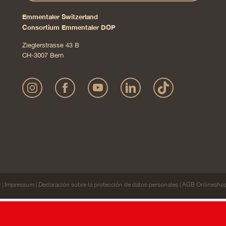
Emmentaler Switzerland
Consortium Emmentaler DOP
Zieglerstrasse 43 B
CH-3007 Bern
Impressum
Declaración sobre la protección de datos personales
AGB Onlinesho
 |
|
|
 para ofrecerle la mejor experiencia posible en el sitio web. Promete, t