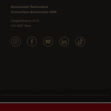
Emmentaler Switzerland
Consortium Emmentaler DOP
Zieglerstrasse 43 B
CH-3007 Bern
m
Dichiarazione sulla protezione dei dati personali
Condizioni generali di contratt
|
|
kie per offrirti la migliore esperienza sul nostro sito web. Nelle
impostaz