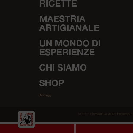
RICETTE
MAESTRIA
ARTIGIANALE
UN MONDO DI
ESPERIENZE
CHI SIAMO
SHOP
Press
Impressu
© 2022 Emmentaler AOP |
Per una volta, biscotti invece di formaggio.
Utilizziamo i coo