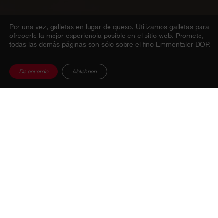
Por una vez, galletas en lugar de queso.
Utilizamos galletas para
ofrecerle la mejor experiencia posible en el sitio web. Promete,
todas las demás páginas son sólo sobre el fino Emmentaler DOP.
.
De acuerdo
Ablehnen
Aquí puede consultar, año por año, lo que ha sucedido
en la organización Emmentaler Switzerland en los
últimos años. Le aseguramos que incluso nuestros
informes comerciales le abrirán el apetito para