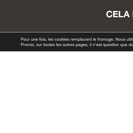
CELA 
Pour une fois, les cookies remplacent le fromage.
Nous utili
Promis, sur toutes les autres pages, il n'est question que 