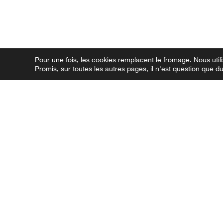
Pour une fois, les cookies remplacent le fromage.
Nous utili
Promis, sur toutes les autres pages, il n'est question que 
ASSORTIMENT
RECETTES
ARTISANAT