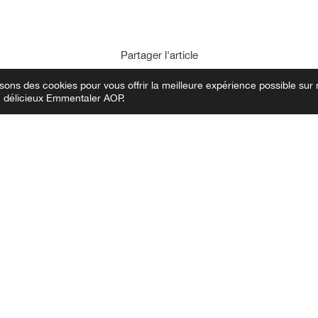
Partager l'article
sons des cookies pour vous offrir la meilleure expérience possible sur 
du délicieux Emmentaler AOP.
Contact
Emmentaler Switzerland
Consortium Emmentaler AOP
Zieglerstrasse 43 B