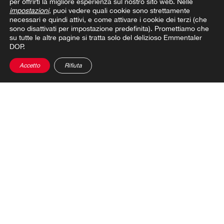
per offrirti la migliore esperienza sul nostro sito web. Nelle
impostazioni
, puoi vedere quali cookie sono strettamente
Condividi il post
necessari e quindi attivi, e come attivare i cookie dei terzi (che
sono disattivati per impostazione predefinita). Promettiamo che
su tutte le altre pagine si tratta solo del delizioso Emmentaler
DOP.
Accetto
Rifiuta
ASSORTIMENTO
RICETTE
MAESTRIA ARTIGIANALE
UN MONDO DI