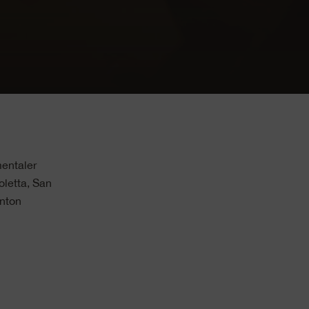
mentaler
oletta, San
anton