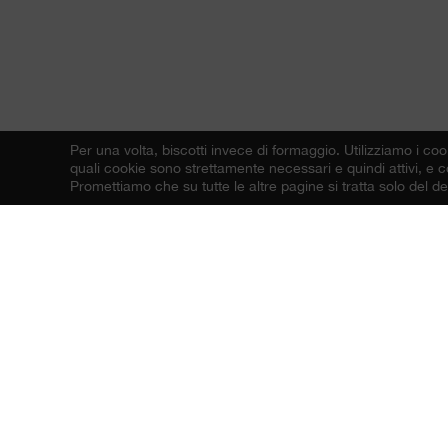
Per una volta, biscotti invece di formaggio.
Utilizziamo i coo
quali cookie sono strettamente necessari e quindi attivi, e co
Promettiamo che su tutte le altre pagine si tratta solo del 
ASSORTIMENTO
RICETTE