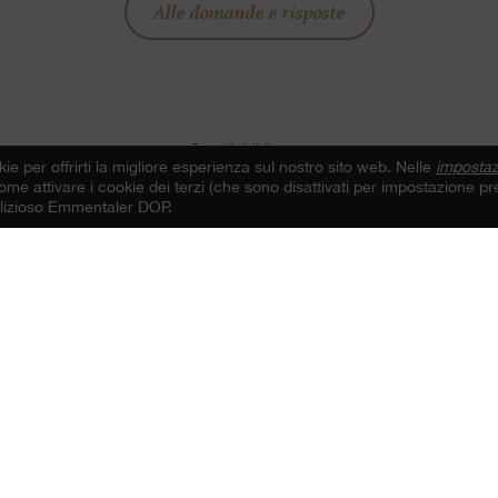
Alle domande e risposte
Condividi il post
kie per offrirti la migliore esperienza sul nostro sito web. Nelle
impostaz
me attivare i cookie dei terzi (che sono disattivati per impostazione pre
delizioso Emmentaler DOP.
Contatto
Emmentaler Switzerland
Consortium Emmentaler DOP