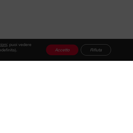
ioni
, puoi vedere
definita).
Accetto
Rifiuta