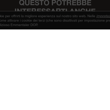
QUESTO POTREBBE
INTERESSARTI ANCHE
kie per offrirti la migliore esperienza sul nostro sito web. Nelle
impostaz
me attivare i cookie dei terzi (che sono disattivati per impostazione pre
e novità e le informazioni più interessan
delizioso Emmentaler DOP.