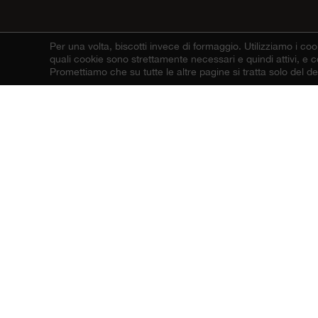
Per una volta, biscotti invece di formaggio.
Utilizziamo i coo
quali cookie sono strettamente necessari e quindi attivi, e co
L
Promettiamo che su tutte le altre pagine si tratta solo del 