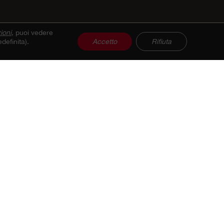
ioni
, puoi vedere
definita).
Accetto
Rifiuta
ti