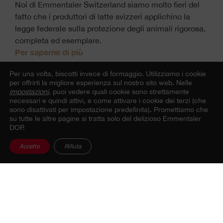
Noi di Emmentaler Switzerland siamo molto fieri del
fatto che i produttori di latte svizzeri applichino la
legge federale sulla protezione degli animali rigorosa,
completa ed esemplare.
Per saperne di più
Per una volta, biscotti invece di formaggio.
Utilizziamo i cookie
per offrirti la migliore esperienza sul nostro sito web. Nelle
impostazioni
, puoi vedere quali cookie sono strettamente
necessari e quindi attivi, e come attivare i cookie dei terzi (che
sono disattivati per impostazione predefinita). Promettiamo che
su tutte le altre pagine si tratta solo del delizioso Emmentaler
Torna alla panoramica
DOP.
Accetto
Rifiuta
Condividi il post