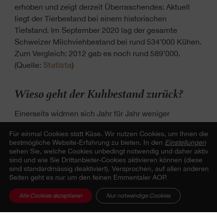
erhoben und zeigt derzeit Überraschendes: Aktuell
liegt der Tierbestand bei einem historischen
Tiefstand. Im September 2020 lag der gesamte
Schweizer Milchviehbestand bei rund 534’000 Kühen.
Zum Vergleich: 2012 gab es noch rund 589’000.
Statista
(Quelle:
)
Wieso geht der Kuhbestand zurück?
Einerseits widmen sich Jahr für Jahr weniger
Landwirte der Milchproduktion.
Für einmal Cookies statt Käse.
Wir nutzen Cookies, um Ihnen die
Andererseits hat sich die Milchleistung der typischen
bestmögliche Website-Erfahrung zu bieten. In den
Einstellungen
Milchviehrassen erhöht. Gründe dafür sind zum
sehen Sie, welche Cookies unbedingt notwendig und daher aktiv
Beispiel Fortschritte in der Zucht oder der Fütterung.
sind und wie Sie Drittanbieter-Cookies aktivieren können (diese
sind standardmässig deaktiviert). Versprochen, auf allen anderen
Das heisst, die gleiche gemolkene Milchmenge wird
Seiten geht es nur um den feinen Emmentaler AOP.
durch immer weniger Kühe produziert. Während eine
durchschnittliche Schweizer Milchkuh vor 20 Jahren
Alle Cookies akzeptieren
Nur notwendige Cookies
noch rund 5’500 l Milch gegeben hat, gibt sie heute