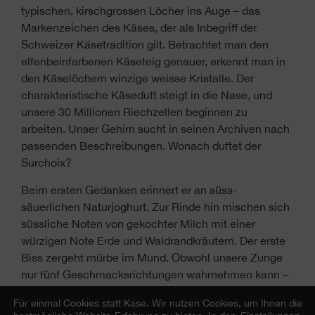
typischen, kirschgrossen Löcher ins Auge – das
Markenzeichen des Käses, der als Inbegriff der
Schweizer Käsetradition gilt. Betrachtet man den
elfenbeinfarbenen Käseteig genauer, erkennt man in
den Käselöchern winzige weisse Kristalle. Der
charakteristische Käseduft steigt in die Nase, und
unsere 30 Millionen Riechzellen beginnen zu
arbeiten. Unser Gehirn sucht in seinen Archiven nach
passenden Beschreibungen. Wonach duftet der
Surchoix?
Beim ersten Gedanken erinnert er an süss-
säuerlichen Naturjoghurt. Zur Rinde hin mischen sich
süssliche Noten von gekochter Milch mit einer
würzigen Note Erde und Waldrandkräutern. Der erste
Biss zergeht mürbe im Mund. Obwohl unsere Zunge
nur fünf Geschmacksrichtungen wahrnehmen kann –
süss, sauer, salzig, bitter und umami – entfaltet sich
Für einmal Cookies statt Käse.
Wir nutzen Cookies, um Ihnen die
nach dem Schlucken im Rachenraum ein wahres