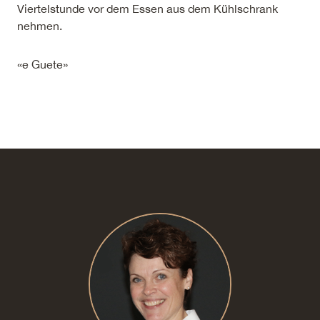
Viertelstunde vor dem Essen aus dem Kühlschrank
nehmen.
«e Guete»