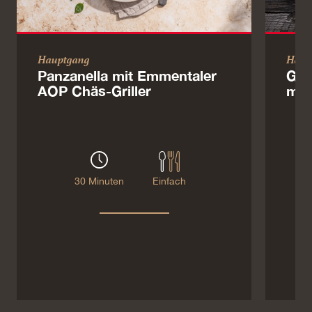
Hauptgang
Haup
Panzanella mit Emmentaler
Gef
AOP Chäs-Griller
mit
30 Minuten
Einfach