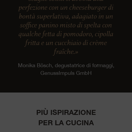
perfezione con un cheeseburger di
bontà superlativa, adagiato in un
soffice panino misto di spelta con
qualche fetta di pomodoro, cipolla
fritta e un cucchiaio di crème
fraîche.»
Monika Bösch, degustatrice di formaggi,
GenussImpuls GmbH
PIÙ ISPIRAZIONE
PER LA CUCINA