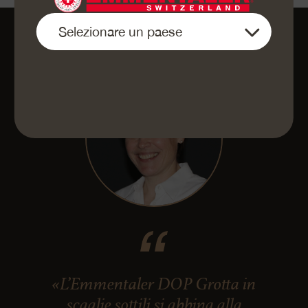
«L’Emmentaler DOP Grotta in
scaglie sottili si abbina alla