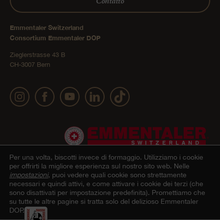
Contatto
Emmentaler Switzerland
Consortium Emmentaler DOP
Zieglerstrasse 43 B
CH-3007 Bern
Per una volta, biscotti invece di formaggio.
Utilizziamo i cookie
per offrirti la migliore esperienza sul nostro sito web. Nelle
impostazioni
, puoi vedere quali cookie sono strettamente
necessari e quindi attivi, e come attivare i cookie dei terzi (che
Impressum
Dichiarazione sulla protezione dei dati
© 2022 Emmentaler AOP |
|
sono disattivati per impostazione predefinita). Promettiamo che
su tutte le altre pagine si tratta solo del delizioso Emmentaler
personali
Condizioni generali di contratto Onlineshop
Cookie – Spiegazione
|
|
DOP.