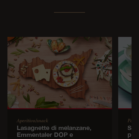
Aperitivo/snack
Porta
Lasagnette di melanzane,
Sfo
Emmentaler DOP e
pro