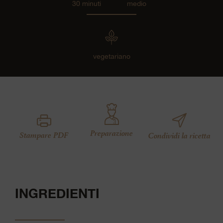
30 minuti
medio
vegetariano
Preparazione
Stampare PDF
Condividi la ricetta
INGREDIENTI