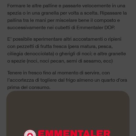
Formare le altre palline e passarle velocemente in una
spezia o in una granella per volta a scelta. Ripassare la
pallina tra le mani per miscelare bene il composto e
successivamente nei cubetti di Emmentaler DOP.
E’ possibile sperimentare altri accostamenti o ripieni
con pezzetti di frutta fresca (pera matura, pesca,
ciliegia denocciolata) o gherigli di noci; e altre granelle
o spezie (noci, noci pecan, semi di sesamo, ecc)
Tenere in fresco fino al momento di servire, con
l’accortezza di togliere dal frigo almeno un quarto d’ora
prima del consumo.
«Buon appetito»