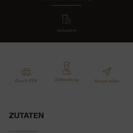
laktosefrei
Zubereitung
Druck-PDF
Rezept teilen
ZUTATEN