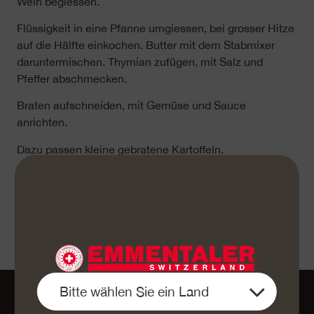
Wein begiessen.
Flüssigkeit in eine Pfanne umgiessen, bei grosser Hitze
auf die Hälfte einkochen. Butter mit dem Stabmixer
daruntermischen. Thymian zufügen, mit Salz und
Pfeffer abschmecken.
Braten aufschneiden, mit Gemüse und Sauce
anrichten.
Dazu passen kleine gebratene Kartoffeln.
«e Guete»