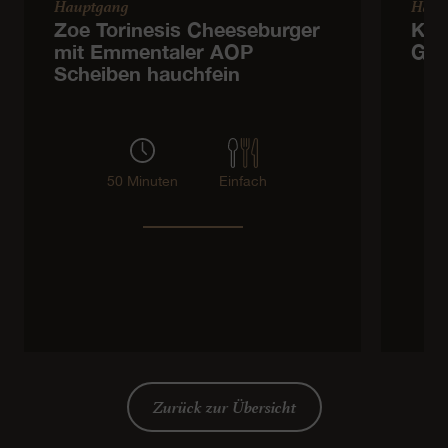
Hauptgang
Haup
Zoe Torinesis Cheeseburger
Kal
mit Emmentaler AOP
Gem
Scheiben hauchfein
50 Minuten
Einfach
Zurück zur Übersicht