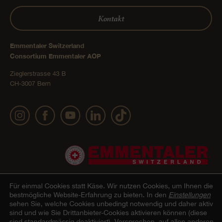
Kontakt
Emmentaler Switzerland
Consortium Emmentaler AOP
Zieglerstrasse 43 B
CH-3007 Bern
Für einmal Cookies statt Käse.
Wir nutzen Cookies, um Ihnen die
bestmögliche Website-Erfahrung zu bieten. In den
Einstellungen
sehen Sie, welche Cookies unbedingt notwendig und daher aktiv
Impressum
Datenschutz
AGB Onlineshop
Cookie –
© 2022 Emmentaler AOP |
|
|
|
sind und wie Sie Drittanbieter-Cookies aktivieren können (diese
sind standardmässig deaktiviert). Versprochen, auf allen anderen
Erklärung