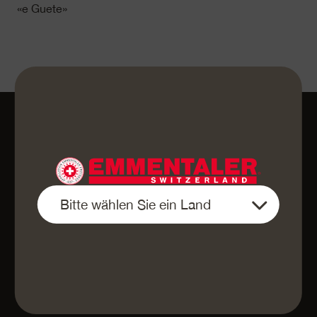
«e Guete»