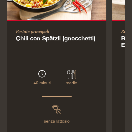
Portate principali
Ricett
Chili con Spätzli (gnocchetti)
Bis
Emm
40 minuti
medio
senza lattosio