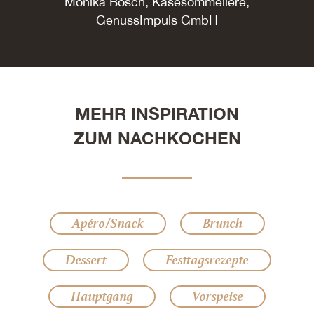
Monika Bösch, Käsesommelière,
GenussImpuls GmbH
MEHR INSPIRATION
ZUM NACHKOCHEN
Apéro/Snack
Brunch
Dessert
Festtagsrezepte
Hauptgang
Vorspeise