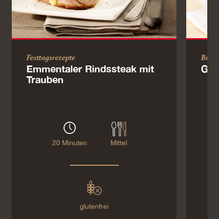
Festtagsrezepte
Brun
Emmentaler Rindssteak mit
Gem
Trauben
20 Minuten
Mittel
glutenfrei