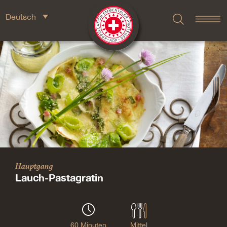
Deutsch
Hauptgang
Lauch-Pastagratin
60 Minuten
Mittel