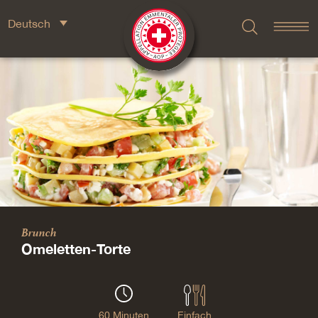
Deutsch
Brunch
Omeletten-Torte
60 Minuten
Einfach