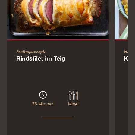
Festtagsrezepte
Haup
Rindsfilet im Teig
Kür
75 Minuten
Mittel