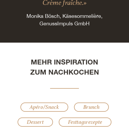
Crème fraîche.»
Monika Bösch, Käsesommelière,
GenussImpuls GmbH
MEHR INSPIRATION
ZUM NACHKOCHEN
Apéro/Snack
Brunch
Dessert
Festtagsrezepte