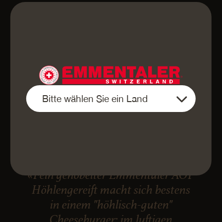
«Fein gehobelter Emmentaler AOP
Höhlengereift macht sich bestens
in einem "höhlisch-guten"
Cheeseburger: im luftigen