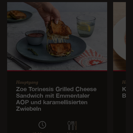
Hauptgang
Haup
Zoe Torinesis Grilled Cheese
Kic
Sandwich mit Emmentaler
Bro
AOP und karamellisierten
Zwiebeln