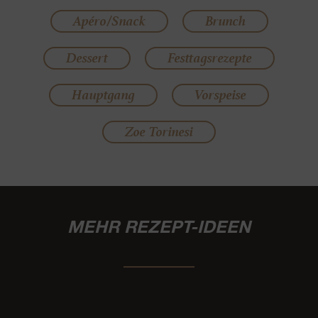
Apéro/Snack
Brunch
Dessert
Festtagsrezepte
Hauptgang
Vorspeise
Zoe Torinesi
MEHR REZEPT-IDEEN