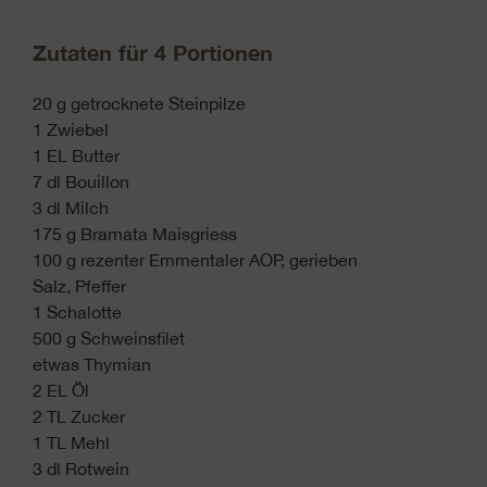
Zutaten für 4 Portionen
20 g getrocknete Steinpilze
1 Zwiebel
1 EL Butter
7 dl Bouillon
3 dl Milch
175 g Bramata Maisgriess
100 g rezenter Emmentaler AOP, gerieben
Salz, Pfeffer
1 Schalotte
500 g Schweinsfilet
etwas Thymian
2 EL Öl
2 TL Zucker
1 TL Mehl
3 dl Rotwein