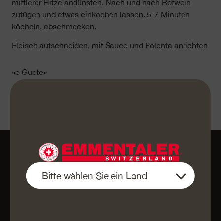
mittlerer Hitze andünsten. Nach und nach Rotwein
zufügen und etwas einkochen lassen. 5-7 Minuten
köcheln, abschmecken.
Fleisch aufschneiden, mit Sauce und Polenta anrichten
«e Guete»