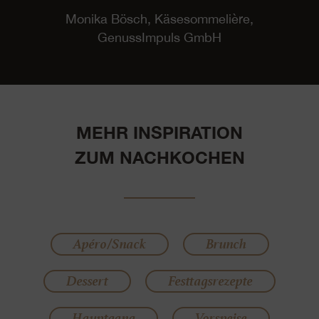
Monika Bösch, Käsesommelière,
GenussImpuls GmbH
MEHR INSPIRATION
ZUM NACHKOCHEN
Apéro/Snack
Brunch
Dessert
Festtagsrezepte
Hauptgang
Vorspeise