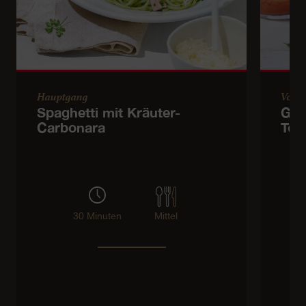
Hauptgang
Vorsp
Spaghetti mit Kräuter-
Gem
Carbonara
Tom
30 Minuten
Mittel