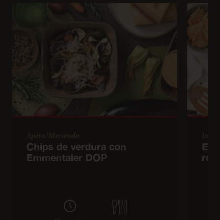
Apéro/Merienda
Inicio
Chips de verdura con
Ens
Emmentaler DOP
roj