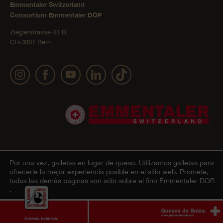
Emmentaler Switzerland
Consortium Emmentaler DOP
Zieglerstrasse 43 B
CH-3007 Bern
Por una vez, galletas en lugar de queso.
Utilizamos galletas para
Impressum
Declaración sobre la protección de datos
© 2022 Emmentaler AOP |
|
ofrecerle la mejor experiencia posible en el sitio web. Promete,
todas las demás páginas son sólo sobre el fino Emmentaler DOP.
personales
AGB Onlineshop
Cookie – Explicación
|
|
.
De acuerdo
Ablehnen