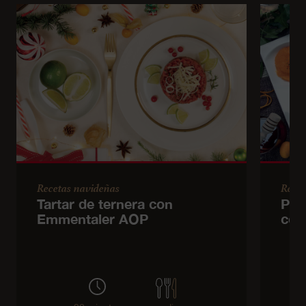
Recetas navideñas
Recet
Tartar de ternera con
Pal
Emmentaler AOP
con