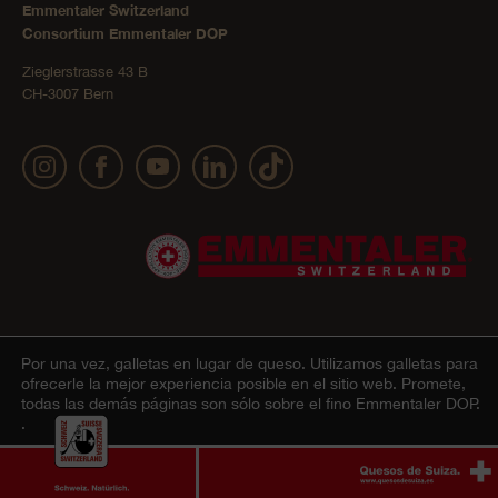
Emmentaler Switzerland
Consortium Emmentaler DOP
Zieglerstrasse 43 B
CH-3007 Bern
Por una vez, galletas en lugar de queso.
Utilizamos galletas para
Impressum
Declaración sobre la protección de datos
© 2022 Emmentaler AOP |
|
ofrecerle la mejor experiencia posible en el sitio web. Promete,
todas las demás páginas son sólo sobre el fino Emmentaler DOP.
personales
AGB Onlineshop
Cookie – Explicación
|
|
.
De acuerdo
Ablehnen