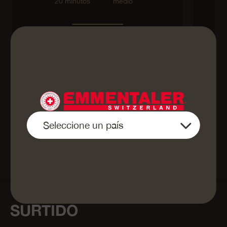
20 minutos
medio
sin lactosa
Volver a la vista general
SURTIDO