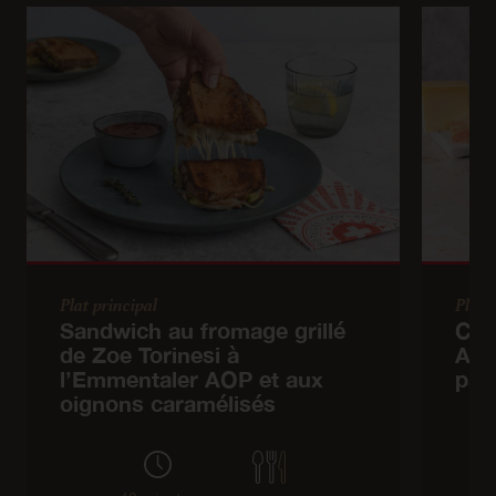
Plat principal
Plat 
Sandwich au fromage grillé
Cor
de Zoe Torinesi à
AOP
l’Emmentaler AOP et aux
pan
oignons caramélisés