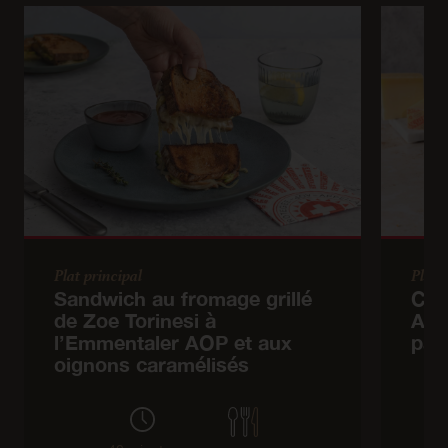
Plat principal
Plat 
Sandwich au fromage grillé
Cor
de Zoe Torinesi à
AOP
l’Emmentaler AOP et aux
pan
oignons caramélisés