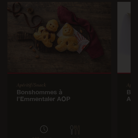
Apéritif/Snack
Apéri
Bonshommes à
Bou
l’Emmentaler AOP
AOP