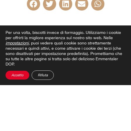
Per una volta, biscotti invece di formaggio.
Utilizziamo i cookie
per offrirti la migliore esperienza sul nostro sito web. Nelle
impostazioni
, puoi vedere quali cookie sono strettamente
necessari e quindi attivi, e come attivare i cookie dei terzi (che
sono disattivati per impostazione predefinita). Promettiamo che
su tutte le altre pagine si tratta solo del delizioso Emmentaler
DOP.
Accetto
Rifiuta
QUESTO POTREBBE
INTERESSARTI ANCHE
Fatti interessanti e novità