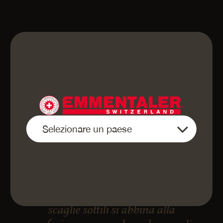
«L’Emmentaler DOP Grotta in
scaglie sottili si abbina alla