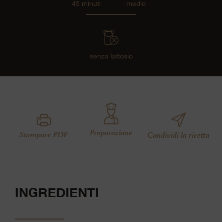
45 minuti
medio
senza lattosio
Preparazione
Stampare PDF
Condividi la ricetta
INGREDIENTI