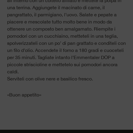
all’interno con un coltello affilato e mettete la polpa in
una terrina. Aggiungete il macinato di carne, il
pangrattato, il parmigiano, l’uovo. Salate e pepate a
piacere e mescolate tutto molto bene in modo da
ottenere un composto ben amalgamato. Riempite i
pomodori con un cucchiaino, metteteli in una teglia,
spolverizzateli con un po’ di pan grattato e conditeli con
un filo d’olio. Accendete il forno a 180 gradi e cuoceteli
per 35 minuti. Tagliate intanto l’Emmentaler DOP a
piccole striscioline e mettetelo sui pomodori ancora
caldi.
Serviteli con olive nere e basilico fresco.
«Buon appetito»