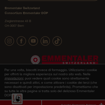
Emmentaler Switzerland
Consortium Emmentaler DOP
Zieglerstrasse 43 B
CH-3007 Bern
Per una volta, biscotti invece di formaggio.
Utilizziamo i cookie
per offrirti la migliore esperienza sul nostro sito web. Nelle
impostazioni
, puoi vedere quali cookie sono strettamente
necessari e quindi attivi, e come attivare i cookie dei terzi (che
Impressum
Dichiarazione sulla protezione dei dati
© 2022 Emmentaler AOP |
|
sono disattivati per impostazione predefinita). Promettiamo che
su tutte le altre pagine si tratta solo del delizioso Emmentaler
personali
Condizioni generali di contratto Onlineshop
Cookie – Spiegazione
|
|
DOP.
Accetto
Rifiuta