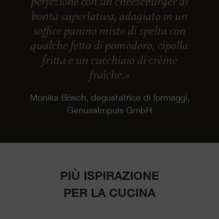
perfezione con un cheeseburger di
bontà superlativa, adagiato in un
soffice panino misto di spelta con
qualche fetta di pomodoro, cipolla
fritta e un cucchiaio di crème
fraîche.»
Monika Bösch, degustatrice di formaggi,
GenussImpuls GmbH
PIÙ ISPIRAZIONE
PER LA CUCINA