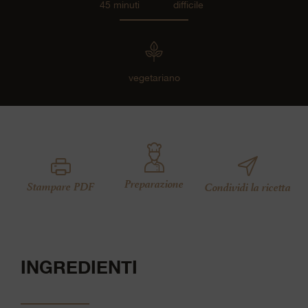
45 minuti
difficile
vegetariano
Preparazione
Stampare PDF
Condividi la ricetta
INGREDIENTI