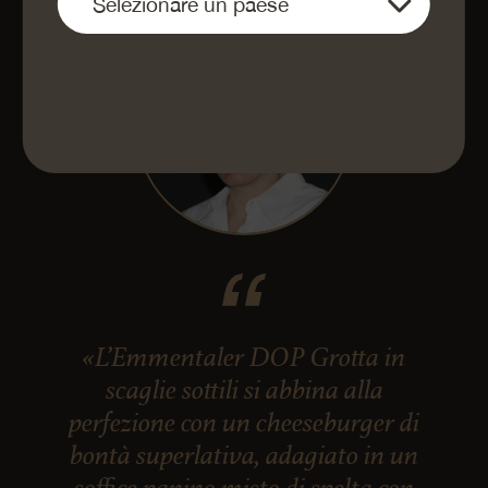
«L’Emmentaler DOP Grotta in
scaglie sottili si abbina alla
perfezione con un cheeseburger di
bontà superlativa, adagiato in un
soffice panino misto di spelta con