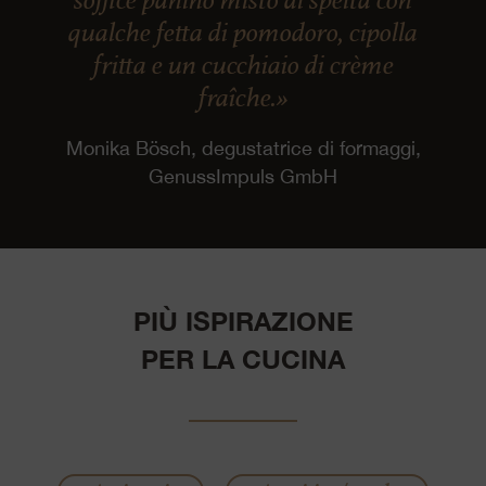
qualche fetta di pomodoro, cipolla
fritta e un cucchiaio di crème
fraîche.»
Monika Bösch, degustatrice di formaggi,
GenussImpuls GmbH
PIÙ ISPIRAZIONE
PER LA CUCINA