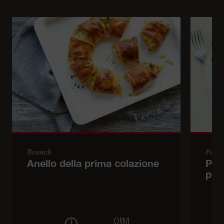
Brunch
Porta
Anello della prima colazione
Pas
pes