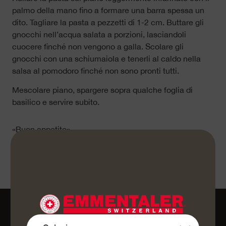
palmo della mano fino a formare una barra spessa un
dito. Tagliare la pasta a pezzetti di 1-2 cm. Buttare gli
gnocchi nell’acqua salata a porzioni, lasciandoli
cuocere finché non vengono a galla. Scolare gli
gnocchi con una schiumaiola e tenerli al caldo nella
salsa al pomodoro finché non sono pronti tutti.
Mescolare piano, spargere sopra qualche foglia di
basilico e servire subito.
«Buon appetito»