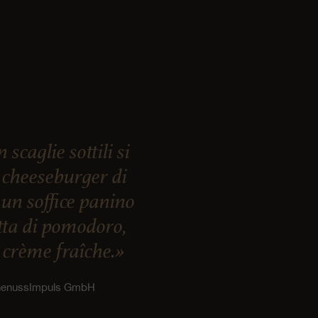
caglie sottili si
 cheeseburger di
 un soffice panino
etta di pomodoro,
i crème fraîche.»
, GenussImpuls GmbH