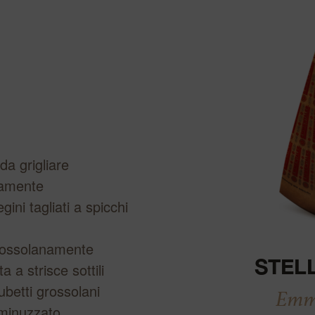
ggiornamento
a grigliare
anamente
ini tagliati a spicchi
grossolanamente
STEL
a a strisce sottili
ubetti grossolani
Emme
sminuzzato