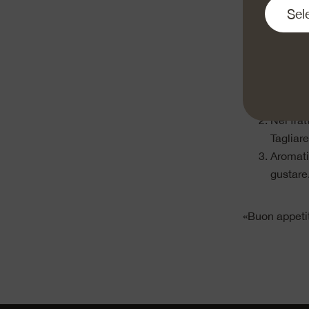
Cuocere 
fuoco m
dorato a
diventi
Nel frat
Tagliare
Aromati
gustare
«Buon appeti