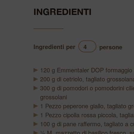
INGREDIENTI
Ingredienti per
persone
A
120
g
Emmentaler DOP formaggio d
200
g
di cetriolo, tagliato grossol
300
g
di pomodori o pomodorini cilieg
grossolani
1
Pezzo
peperone giallo, tagliato 
1
Pezzo
cipolla rossa piccola, tagliat
100
g
di pane raffermo, tagliato a c
½
M.
mazzetto di basilico fresco, 