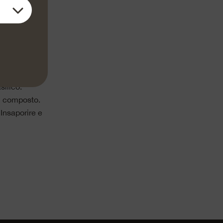
ngerla a
roccante e
consistenza
silico.
al composto.
Insaporire e