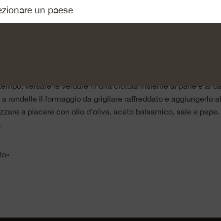
il formaggio da grigliare sulla griglia o in una padella senza u
edio-alto per ca. 6 minuti, in modo che diventi leggermente c
ll’esterno. Mettere da parte e lasciar raffreddare, così che la 
 di nuovo più compatta.
tempo, versare le verdure in una ciotola insieme al pane e al ba
 a rondelle il formaggio da grigliare raffreddato e aggiungerlo 
zzare a piacere con olio d’oliva, aceto balsamico, sale e pepe. 
.
to»