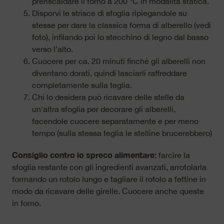
preriscaldare il forno a 200 °C in modalità statica.
Disporvi le strisce di sfoglia ripiegandole su
stesse per dare la classica forma di alberello (vedi
foto), infilando poi lo stecchino di legno dal basso
verso l’alto.
Cuocere per ca. 20 minuti finché gli alberelli non
diventano dorati, quindi lasciarli raffreddare
completamente sulla teglia.
Chi lo desidera può ricavare delle stelle da
un’altra sfoglia per decorare gli alberelli,
facendole cuocere separatamente e per meno
tempo (sulla stessa teglia le stelline brucerebbero)
Consiglio contro lo spreco alimentare:
farcire la
sfoglia restante con gli ingredienti avanzati, arrotolarla
formando un rotolo lungo e tagliare il rotolo a fettine in
modo da ricavare delle girelle. Cuocere anche queste
in forno.