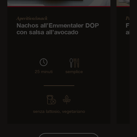
Aperitivo/snack
Porta
Nachos all’Emmentaler DOP
File
con salsa all’avocado
ai f
25 minuti
semplice
senza lattosio,
vegetariano