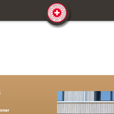
S
mmer