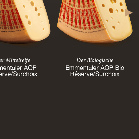
r Mittelreife
Der Biologische
entaler AOP
Emmentaler AOP Bio
erve/Surchoix
Réserve/Surchoix