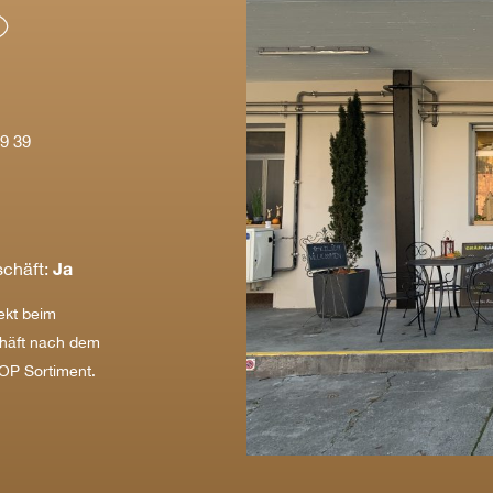
9 39
Ja
chäft:
ekt beim
häft nach dem
OP Sortiment.