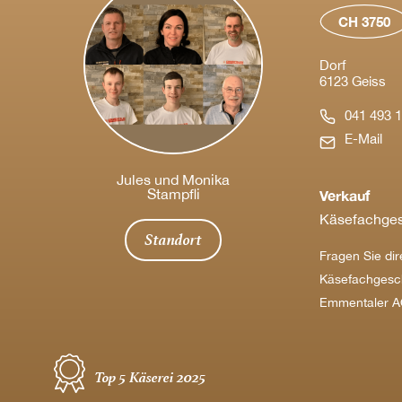
CH 3750
Dorf
6123 Geiss
041 493 1
E-Mail
Jules und Monika
Stampfli
Verkauf
Käsefachges
Standort
Fragen Sie dir
Käsefachgesc
Emmentaler A
Top 5 Käserei 2025