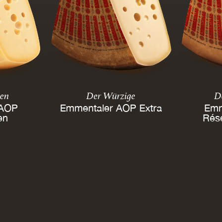
len
Der Würzige
De
 AOP
Emmentaler AOP Extra
Emm
en
Rés