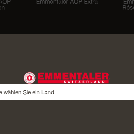
 AOP
Emmentaler AOP Extra
Emm
en
Rés