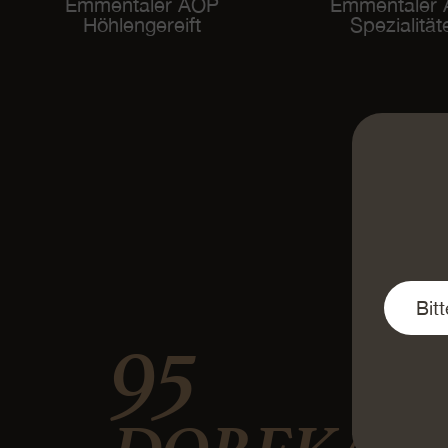
Emmentaler AOP
Emmentaler
Höhlengereift
Spezialität
95