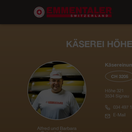
KÄSEREI HÖH
Käsereinu
CH 3205
Höhe 321
3534 Signau
034 497 1
E-Mail
Alfred und Barbara