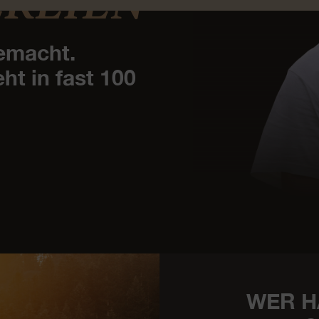
REIEN
gemacht.
t in fast 100
WER H