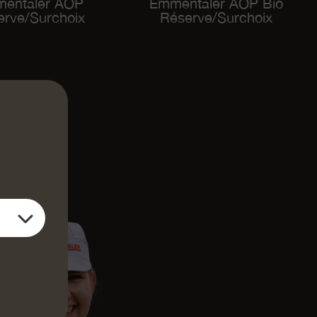
entaler AOP
Emmentaler AOP Bio
erve/Surchoix
Réserve/Surchoix