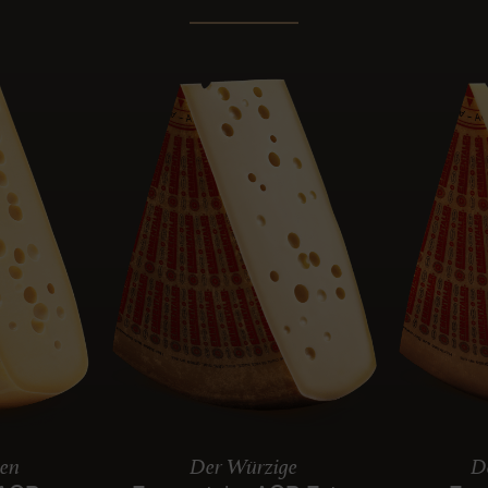
len
Der Würzige
De