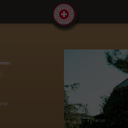
E
mmer
3 67