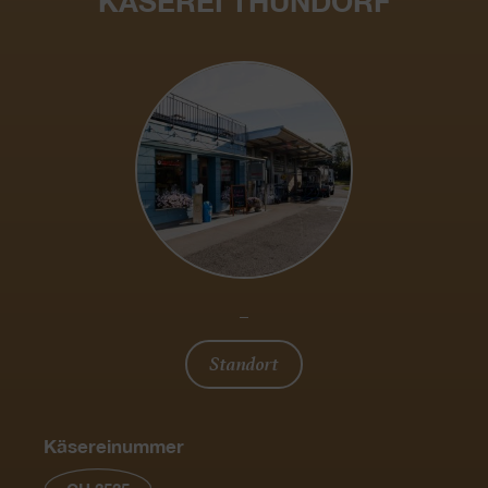
KÄSEREI THUNDORF
_
Standort
Käsereinummer