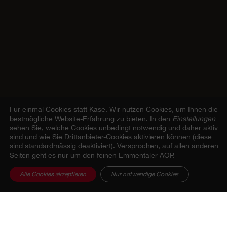
Für einmal Cookies statt Käse.
Wir nutzen Cookies, um Ihnen die
bestmögliche Website-Erfahrung zu bieten. In den
Einstellungen
sehen Sie, welche Cookies unbedingt notwendig und daher aktiv
sind und wie Sie Drittanbieter-Cookies aktivieren können (diese
sind standardmässig deaktiviert). Versprochen, auf allen anderen
Seiten geht es nur um den feinen Emmentaler AOP.
Alle Cookies akzeptieren
Nur notwendige Cookies