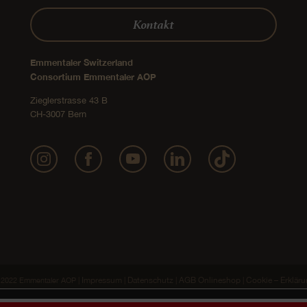
Kontakt
Emmentaler Switzerland
Consortium Emmentaler AOP
Zieglerstrasse 43 B
CH-3007 Bern
Impressum
Datenschutz
AGB Onlineshop
Cookie – Erklär
2022 Emmentaler AOP |
|
|
|
n die bestmögliche Website-Erfahrung zu bieten. In