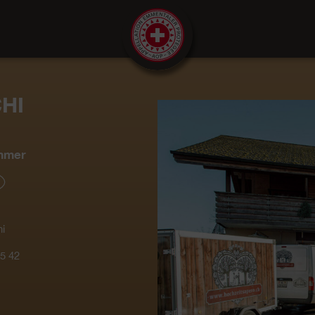
HI
mmer
i
5 42