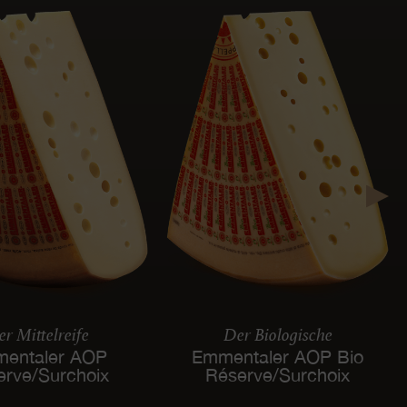
r Mittelreife
Der Biologische
entaler AOP
Emmentaler AOP Bio
erve/Surchoix
Réserve/Surchoix