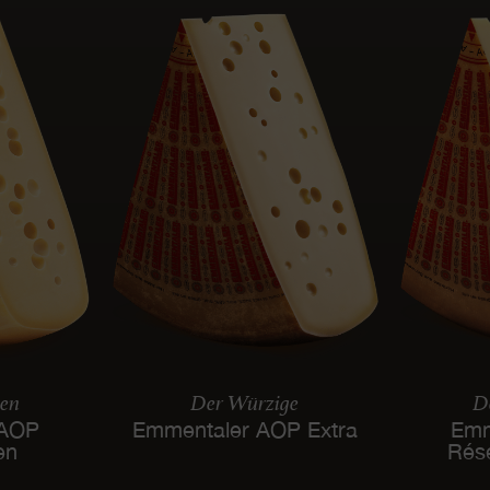
len
Der Würzige
De
 AOP
Emmentaler AOP Extra
Emm
en
Rés