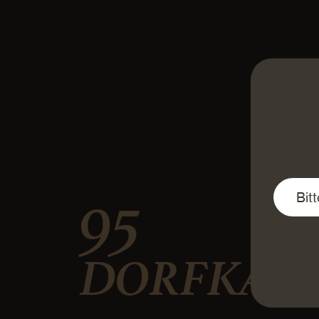
95
DORFKÄSE