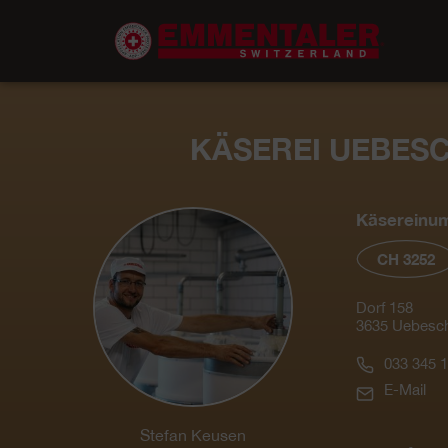
KÄSEREI UEBESC
Käsereinu
CH 3252
Dorf 158
3635 Uebesch
033 345 1
E-Mail
Stefan Keusen