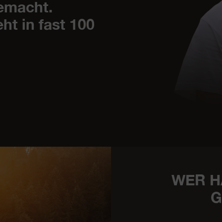
gemacht.
t in fast 100
WER H
G