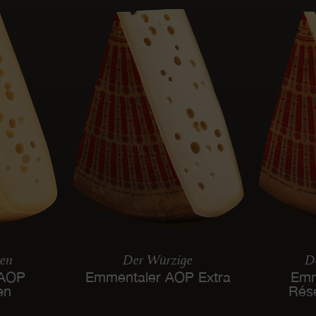
len
Der Würzige
De
 AOP
Emmentaler AOP Extra
Emm
en
Rés