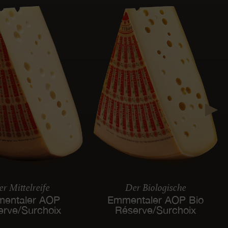
r Mittelreife
Der Biologische
entaler AOP
Emmentaler AOP Bio
erve/Surchoix
Réserve/Surchoix