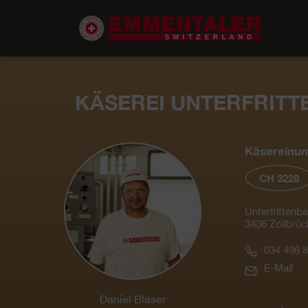
KÄSEREI UNTERFRIT
Käsereinu
CH 3228
Unterfrittenb
3436 Zollbrüc
034 496 8
E-Mail
Daniel Blaser