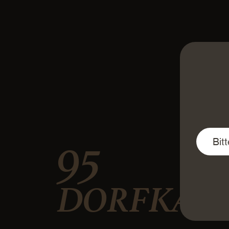
95
DORFKÄSE