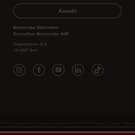
Kontakt
Emmentaler Switzerland
Consortium Emmentaler AOP
Zieglerstrasse 43 B
CH-3007 Bern
Impressum
Datenschutz
AGB Onlineshop
Cookie – Erklär
2022 Emmentaler AOP |
|
|
|
n die bestmögliche Website-Erfahrung zu bieten. In