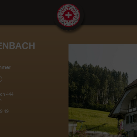
TENBACH
mmer
ach 444
k
9 49