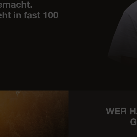
gemacht.
t in fast 100
WER H
G