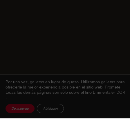
Por una vez, galletas en lugar de queso.
Utilizamos galletas para
ofrecerle la mejor experiencia posible en el sitio web. Promete,
todas las demás páginas son sólo sobre el fino Emmentaler DOP.
.
De acuerdo
Ablehnen